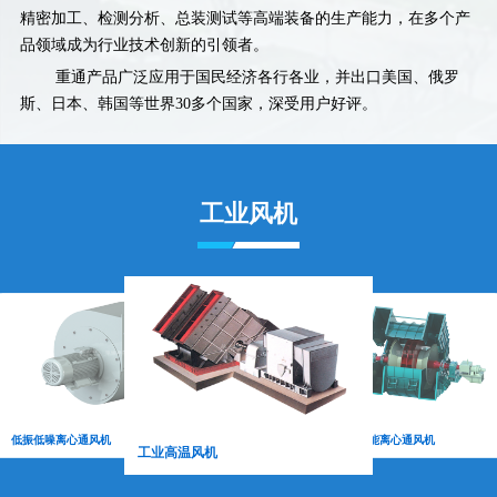
精密加工、检测分析、总装测试等高端装备的生产能力，在多个产
品领域成为行业技术创新的引领者。
重通产品广泛应用于国民经济各行各业，并出口美国、俄罗
斯、日本、韩国等世界30多个国家，深受用户好评。
工业风机
低振低噪离心通风机
三元流高效节能离心通风机
工业高温风机