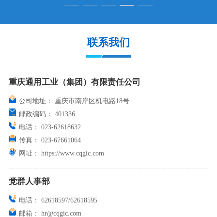
联系我们
重庆通用工业（集团）有限责任公司
公司地址：
重庆市南岸区机电路18号
邮政编码：
401336
电话：
023-62618632
传真：
023-67661064
网址：
https://www.cqgic.com
党群人事部
电话：
62618597/62618595
邮箱：
hr@cqgic.com