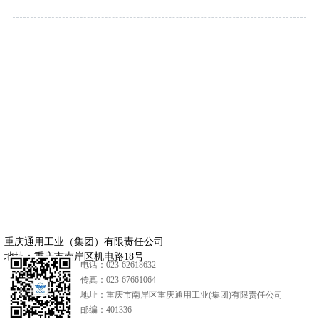
重庆通用工业（集团）有限责任公司
地址：重庆市南岸区机电路18号
电话：023-62618632
传真：023-67661064
地址：重庆市南岸区重庆通用工业(集团)有限责任公司
邮编：401336