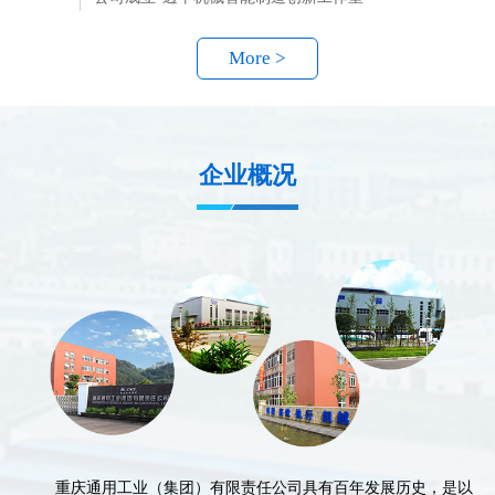
More >
企业概况
重庆通用工业（集团）有限责任公司具有百年发展历史，是以