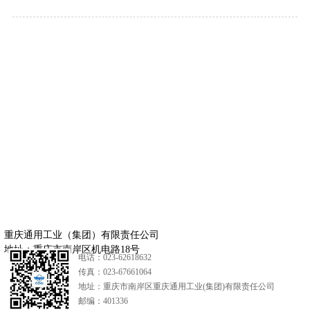
重庆通用工业（集团）有限责任公司
地址：重庆市南岸区机电路18号
电话：023-62618632
传真：023-67661064
地址：重庆市南岸区重庆通用工业(集团)有限责任公司
邮编：401336