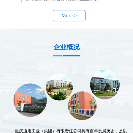
More >
企业概况
重庆通用工业（集团）有限责任公司具有百年发展历史，是以