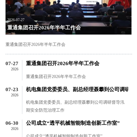
2026-07-27
重通集团召开2026年半年工作会
重通集团召开2026年半年工作会
07-27
重通集团召开2026年半年工作会
2026
重通集团召开2026年半年工作会
07-23
机电集团党委委员、副总经理聂攀到公司调研督
2026
机电集团党委委员、副总经理聂攀到公司调研督导汛
期安全防范治理工作
06-30
公司成立“透平机械智能制造创新工作室”
2026
公司成立“透平机械智能制造创新工作室”